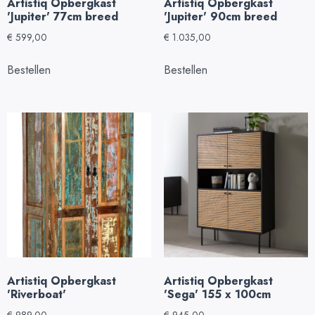
Artistiq Opbergkast
Artistiq Opbergkast
'Jupiter' 77cm breed
'Jupiter' 90cm breed
€
599,00
€
1.035,00
Bestellen
Bestellen
Artistiq Opbergkast
Artistiq Opbergkast
'Riverboat'
'Sega' 155 x 100cm
€
989,00
€
945,00