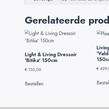
Gerelateerde pro
Livin
'Vald
Light & Living Dressoir
150c
'Bitika' 150cm
€
499,
€
735,00
Beste
Bestellen