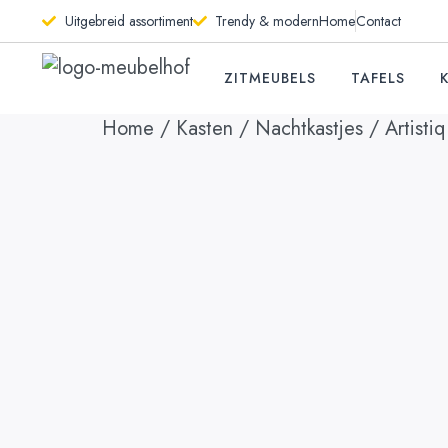
Uitgebreid assortiment
Trendy & modern
Home
Contact
ZITMEUBELS
TAFELS
Home
/
Kasten
/
Nachtkastjes
/ Artistiq