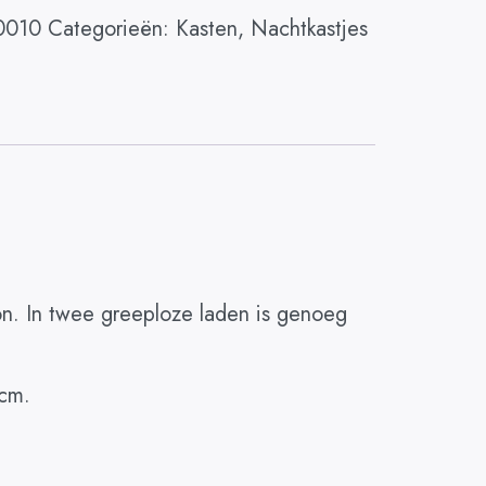
0010
Categorieën:
Kasten
,
Nachtkastjes
oon. In twee greeploze laden is genoeg
 cm.