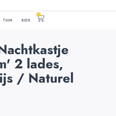
0
TUIN
KIDS
 Nachtkastje
' 2 lades,
ijs / Naturel