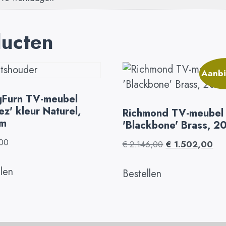
ducten
Aanbi
gFurn TV-meubel
ez' kleur Naturel,
Richmond TV-meubel
m
'Blackbone' Brass, 
00
€
2.146,00
€
1.502,00
llen
Bestellen