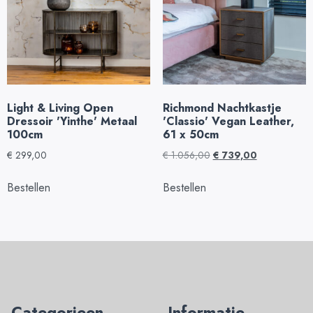
Light & Living Open
Richmond Nachtkastje
Dressoir 'Yinthe' Metaal
'Classio' Vegan Leather,
100cm
61 x 50cm
€
299,00
€
1.056,00
€
739,00
Bestellen
Bestellen
Categorieen
Informatie