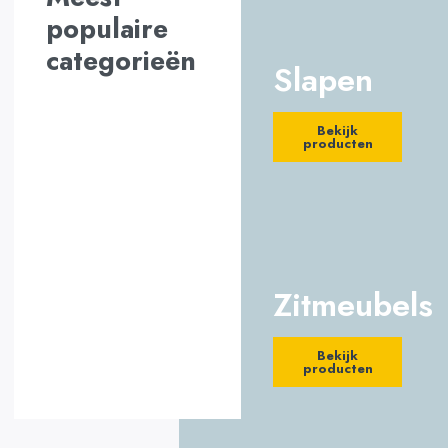
populaire
categorieën
Slapen
Lorem mollis efficitur
proin imperdiet
Bekijk
curabitur luctus egestas
producten
fames
Explore Product
Zitmeubels
Bekijk
producten