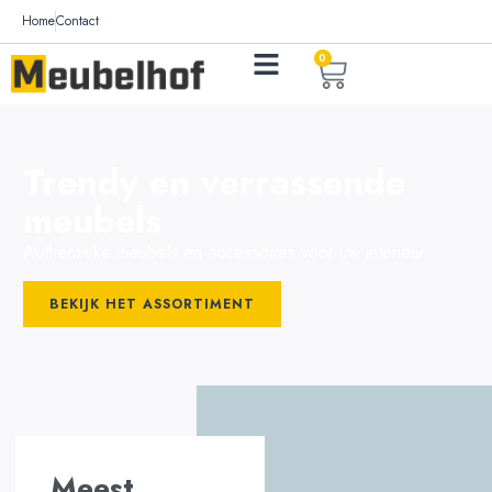
Home
Contact
0
Trendy en verrassende
meubels
Authentieke meubels en accessoires voor uw interieur.
BEKIJK HET ASSORTIMENT
Meest