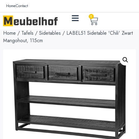
Home
Contact
0
Home
/
Tafels
/
Sidetables
/ LABEL51 Sidetable 'Chili' Zwart
Mangohout, 115cm