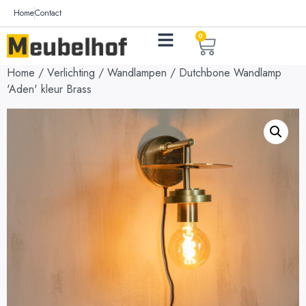
Home
Contact
0
Home
/
Verlichting
/
Wandlampen
/ Dutchbone Wandlamp
'Aden' kleur Brass