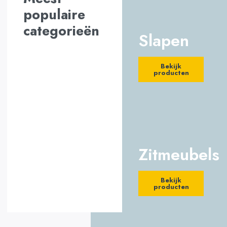
populaire
categorieën
Slapen
Lorem mollis efficitur
proin imperdiet
Bekijk
curabitur luctus egestas
producten
fames
Explore Product
Zitmeubels
Bekijk
producten