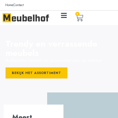
Home
Contact
0
Trendy en verrassende
meubels
Authentieke meubels en accessoires voor uw interieur.
BEKIJK HET ASSORTIMENT
Meest