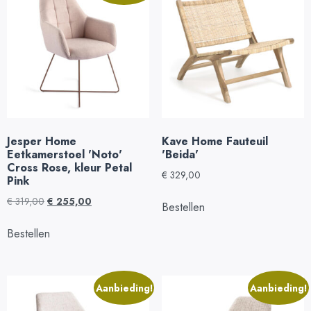
Jesper Home
Kave Home Fauteuil
Eetkamerstoel 'Noto'
'Beida'
Cross Rose, kleur Petal
€
329,00
Pink
€
319,00
€
255,00
Bestellen
Bestellen
Aanbieding!
Aanbieding!