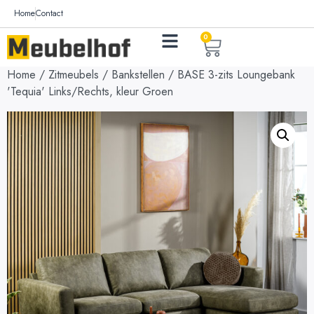
Home
Contact
0
Home
/
Zitmeubels
/
Bankstellen
/ BASE 3-zits Loungebank
'Tequia' Links/Rechts, kleur Groen