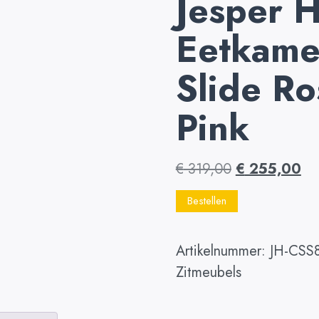
Jesper 
Eetkamer
Slide Ro
Pink
€
319,00
€
255,00
Bestellen
Artikelnummer:
JH-CSS8
Zitmeubels