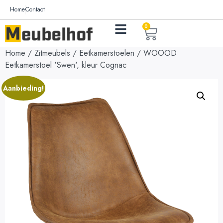
Home
Contact
0
Home
/
Zitmeubels
/
Eetkamerstoelen
/ WOOOD
Eetkamerstoel 'Swen', kleur Cognac
Aanbieding!