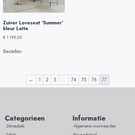
Zuiver Loveseat 'Summer'
kleur Latte
€
1.199,00
Bestellen
←
1
2
3
…
74
75
76
77
Categorieen
Informatie
Zitmeubels
Algemene voorwaarden
Tafels
Privacybeleid