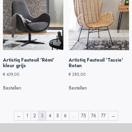
Artistiq Fauteuil 'Rémi'
Artistiq Fauteuil 'Tassie'
kleur grijs
Rotan
€
439,00
€
285,00
Bestellen
Bestellen
←
1
2
3
4
5
6
…
75
76
77
→