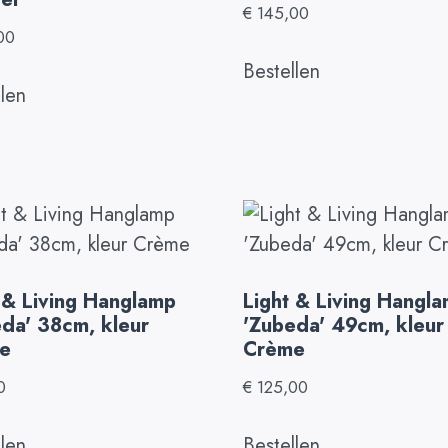
€
145,00
00
Bestellen
llen
 & Living Hanglamp
Light & Living Hangl
da' 38cm, kleur
'Zubeda' 49cm, kleur
e
Crème
0
€
125,00
llen
Bestellen