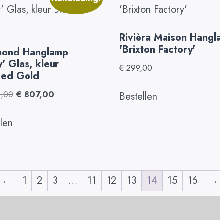
Rivièra Maison Hang
'Brixton Factory'
mond Hanglamp
' Glas, kleur
€
299,00
hed Gold
4,00
€
807,00
Bestellen
llen
←
1
2
3
…
11
12
13
14
15
16
→