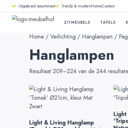
Uitgebreid assortiment
Trendy & modern
Home
Contact
ZITMEUBELS
TAFELS
Home
/
Verlichting
/
Hanglampen
/ Pag
Hanglampen
Resultaat 209–224 van de 244 resultat
Light
'Trip
Light & Living Hanglamp
Natur