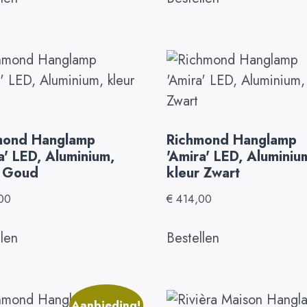
mond Hanglamp
Richmond Hanglamp
a' LED, Aluminium,
'Amira' LED, Aluminiu
r Goud
kleur Zwart
00
€
414,00
llen
Bestellen
Aanbieding!