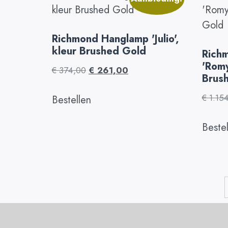
Richmond Hanglamp 'Julio',
kleur Brushed Gold
Rich
'Romy
€
374,00
€
261,00
Brus
€
1.15
Bestellen
Beste