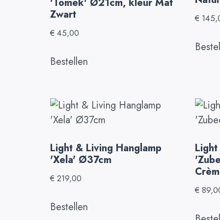
'Tomek' Ø21cm, kleur Mat
Zwart
€
145,
€
45,00
Beste
Bestellen
Light & Living Hanglamp
Light
'Xela' Ø37cm
'Zube
Crèm
€
219,00
€
89,0
Bestellen
Beste