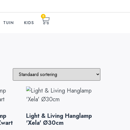
0
TUIN
KIDS
amp
Light & Living Hanglamp
Zwart
'Xela' Ø30cm