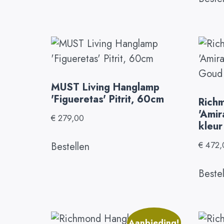
MUST Living Hanglamp
'Figueretas' Pitrit, 60cm
Rich
'Amir
€
279,00
kleu
€
472,
Bestellen
Beste
Aanbieding!