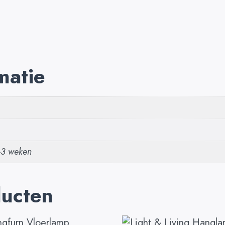
matie
2-3 weken
ducten