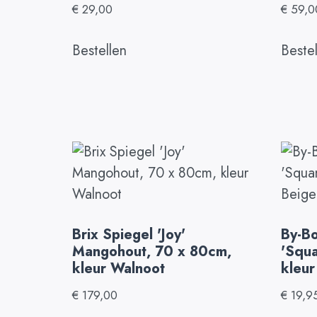
€
29,00
€
59,0
Bestellen
Beste
Brix Spiegel 'Joy'
By-B
Mangohout, 70 x 80cm,
'Squ
kleur Walnoot
kleur
€
179,00
€
19,9