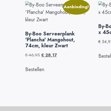
Aanbieding!
By-Bo
x 45
By-Boo Serveerplank
'Plancha' Mangohout,
€
54,9
74cm, kleur Zwart
€
46,95
€
28,17
Beste
Bestellen