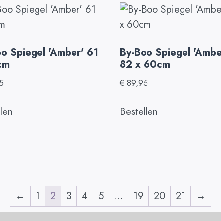
o Spiegel 'Amber' 61
By-Boo Spiegel 'Ambe
cm
82 x 60cm
5
€
89,95
llen
Bestellen
←
1
2
3
4
5
…
19
20
21
→