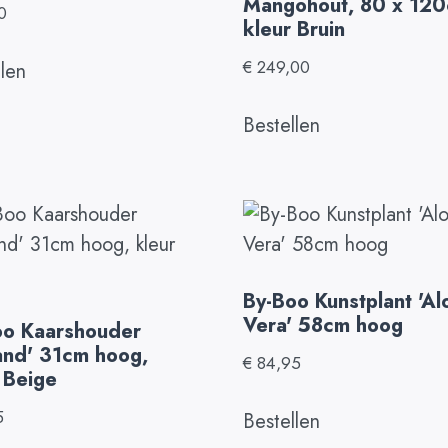
Mangohout, 80 x 120
0
kleur Bruin
€
249,00
llen
Bestellen
By-Boo Kunstplant 'Al
Vera' 58cm hoog
oo Kaarshouder
and' 31cm hoog,
€
84,95
 Beige
5
Bestellen