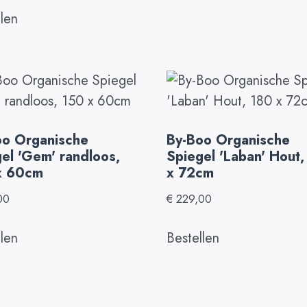
llen
oo Organische
By-Boo Organische
el 'Gem' randloos,
Spiegel 'Laban' Hout,
x 60cm
x 72cm
00
€
229,00
llen
Bestellen