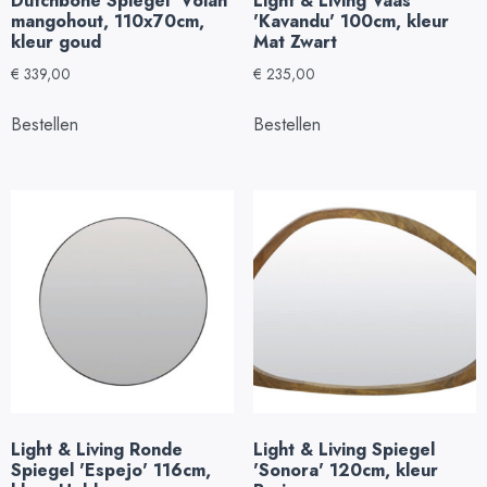
Dutchbone Spiegel 'Volan'
Light & Living Vaas
mangohout, 110x70cm,
'Kavandu' 100cm, kleur
kleur goud
Mat Zwart
€
339,00
€
235,00
Bestellen
Bestellen
Light & Living Ronde
Light & Living Spiegel
Spiegel 'Espejo' 116cm,
'Sonora' 120cm, kleur