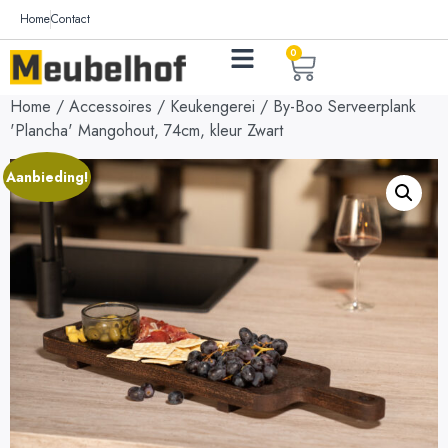
Home
Contact
0
Home
/
Accessoires
/
Keukengerei
/ By-Boo Serveerplank
'Plancha' Mangohout, 74cm, kleur Zwart
Aanbieding!