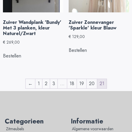
Zuiver Wandplank 'Bundy'
Zuiver Zonnevanger
Met 3 planken, kleur
'Sparkle' kleur Blauw
Naturel/Zwart
€
129,00
€
269,00
Bestellen
Bestellen
←
1
2
3
…
18
19
20
21
Categorieen
Informatie
Zitmeubels
Algemene voorwaarden