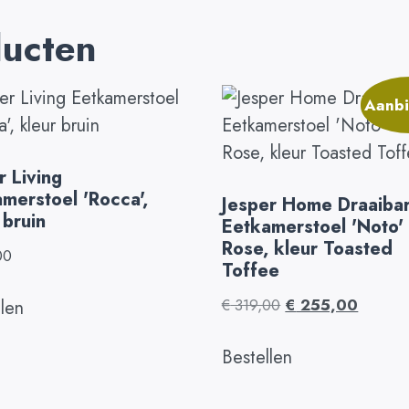
ducten
Aanbi
 Living
merstoel 'Rocca',
Jesper Home Draaiba
 bruin
Eetkamerstoel 'Noto'
Rose, kleur Toasted
00
Toffee
€
319,00
€
255,00
llen
Bestellen