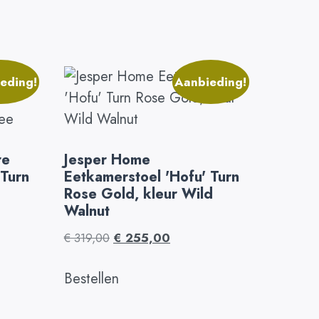
eding!
Aanbieding!
re
Jesper Home
 Turn
Eetkamerstoel 'Hofu' Turn
Rose Gold, kleur Wild
Walnut
€
319,00
€
255,00
Bestellen