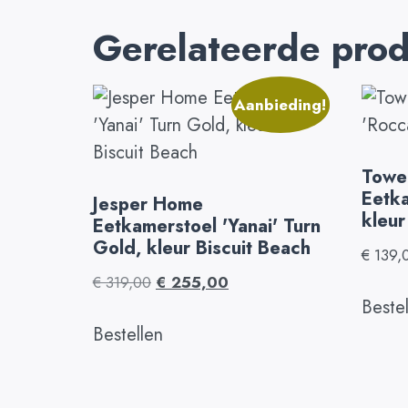
Gerelateerde pro
Aanbieding!
Tower
Eetka
Jesper Home
kleur
Eetkamerstoel 'Yanai' Turn
Gold, kleur Biscuit Beach
€
139,
€
319,00
€
255,00
Beste
Bestellen