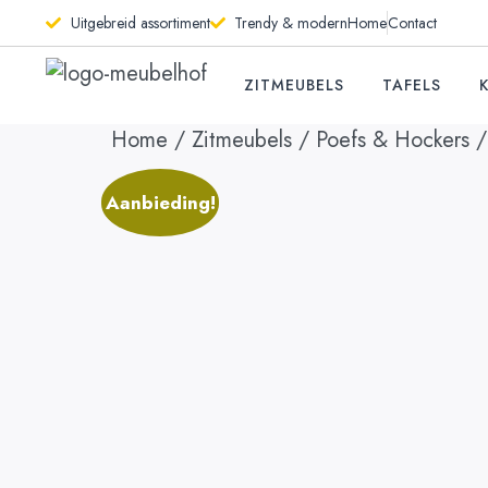
Uitgebreid assortiment
Trendy & modern
Home
Contact
ZITMEUBELS
TAFELS
Home
/
Zitmeubels
/
Poefs & Hockers
/
Aanbieding!