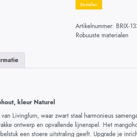
Bestellen
Artikelnummer:
BRIX-1
Robuuste materialen
ormatie
hout, kleur Naturel
e van Livingfurn, waar zwart staal harmonieus sameng
 strakke ontwerp en opvallende lijnenspel. Het mango
eubelstuk een stoere uitstraling geeft. Upgrade je in