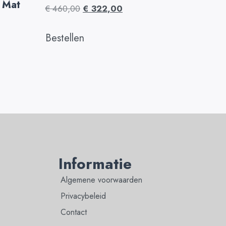
 Mat
€
460,00
€
322,00
Bestellen
Informatie
Algemene voorwaarden
Privacybeleid
Contact