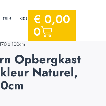
€
0,00
TUIN
KIDS
0
, 170 x 100cm
urn Opbergkast
 kleur Naturel,
00cm