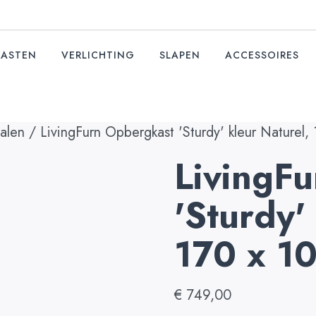
KASTEN
VERLICHTING
SLAPEN
ACCESSOIRES
alen
/ LivingFurn Opbergkast 'Sturdy' kleur Naturel
LivingF
'Sturdy'
170 x 1
€
749,00