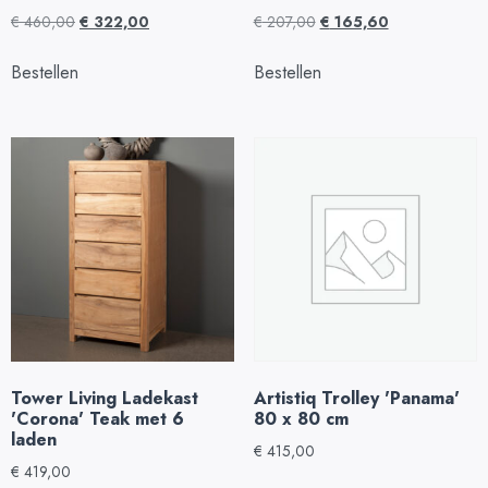
€
460,00
€
322,00
€
207,00
€
165,60
Bestellen
Bestellen
Tower Living Ladekast
Artistiq Trolley 'Panama'
'Corona' Teak met 6
80 x 80 cm
laden
€
415,00
€
419,00