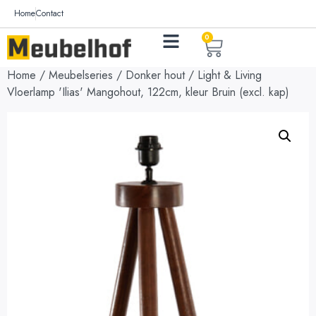
Home
Contact
0
Home
/
Meubelseries
/
Donker hout
/ Light & Living
Vloerlamp 'Ilias' Mangohout, 122cm, kleur Bruin (excl. kap)