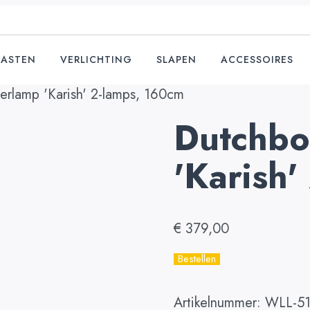
KASTEN
VERLICHTING
SLAPEN
ACCESSOIRES
rlamp 'Karish' 2-lamps, 160cm
Dutchbo
'Karish'
€
379,00
Bestellen
Artikelnummer:
WLL-5