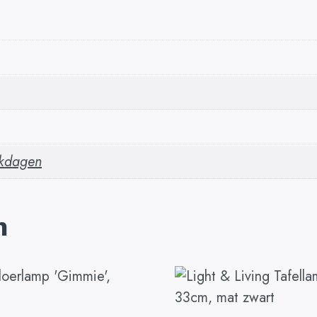
rkdagen
n