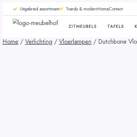
Uitgebreid assortiment
Trendy & modern
Home
Contact
ZITMEUBELS
TAFELS
Home
/
Verlichting
/
Vloerlampen
/ Dutchbone Vloe