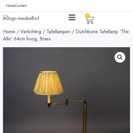
Home
Contact
0
Home
/
Verlichting
/
Tafellampen
/ Dutchbone Tafellamp 'The
Allis' 64cm hoog, Brass