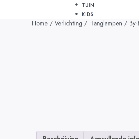
TUIN
KIDS
Home
/
Verlichting
/
Hanglampen
/ By-
Beschrijving
Aanvullende inf