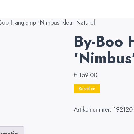
Boo Hanglamp 'Nimbus' kleur Naturel
By-Boo 
'Nimbus'
€
159,00
Bestellen
Artikelnummer:
192120
ormatie