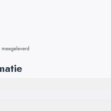
t meegeleverd
matie