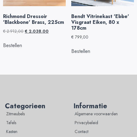
Richmond Dressoir
Bendt Vitrinekast 'Ebbe'
'Blackbone' Brass, 225cm
Visgraat Eiken, 80 x
178cm
€
2.912,00
€
2.038,00
€
799,00
Bestellen
Bestellen
Categorieen
Informatie
Zitmeubels
Algemene voorwaarden
Tafels
Privacybeleid
Kasten
Contact