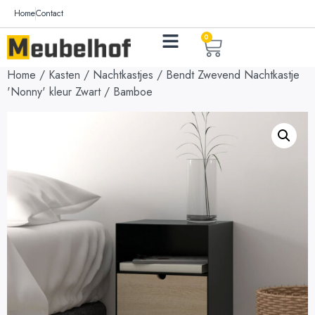
Home
Contact
0
Home
/
Kasten
/
Nachtkastjes
/ Bendt Zwevend Nachtkastje
'Nonny' kleur Zwart / Bamboe