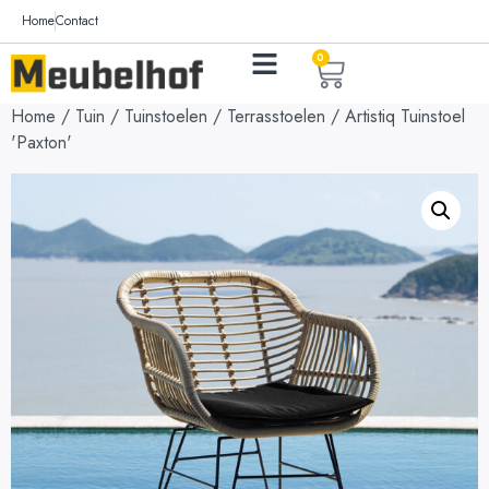
Home
Contact
0
Home
/
Tuin
/
Tuinstoelen
/
Terrasstoelen
/ Artistiq Tuinstoel
'Paxton'