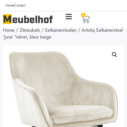
Home
Contact
0
Home
/
Zitmeubels
/
Eetkamerstoelen
/ Artistiq Eetkamerstoel
'Juna' Velvet, kleur beige