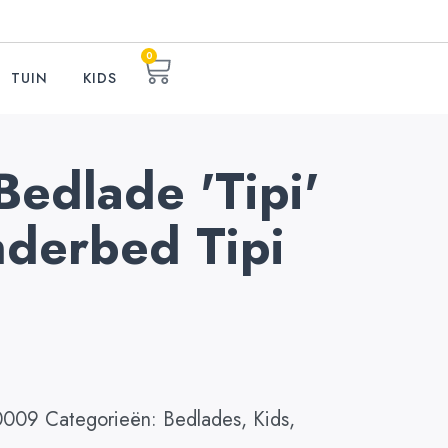
0
TUIN
KIDS
 Bedlade 'Tipi'
inderbed Tipi
0009
Categorieën:
Bedlades
,
Kids
,