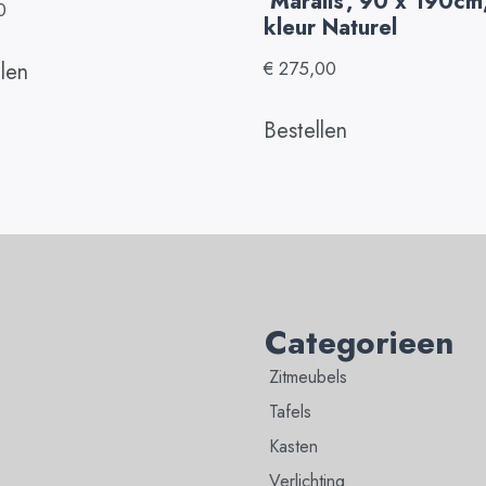
'Maralis', 90 x 190cm
0
kleur Naturel
€
275,00
llen
Bestellen
Categorieen
Zitmeubels
Tafels
Kasten
Verlichting