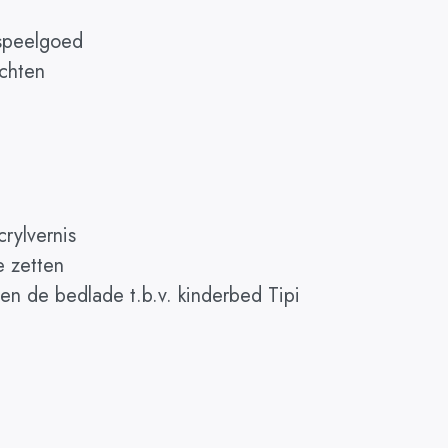
speelgoed
chten
rylvernis
e zetten
leen de bedlade t.b.v. kinderbed Tipi