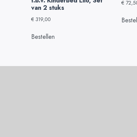
t.b.v. Kinderbed Lilo, Set
€
72,5
van 2 stuks
€
319,00
Beste
Bestellen