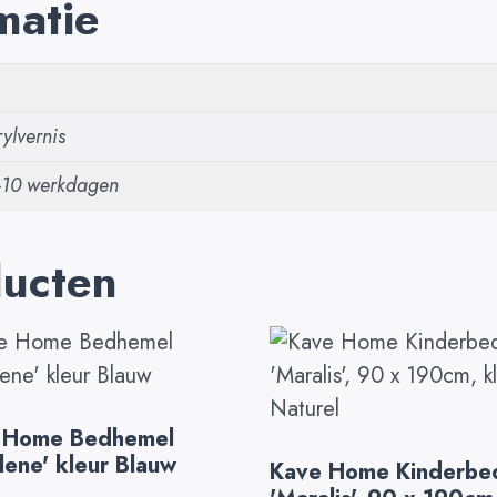
matie
ylvernis
5-10 werkdagen
ducten
 Home Bedhemel
lene' kleur Blauw
Kave Home Kinderbe