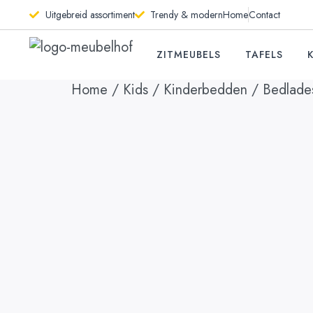
Uitgebreid assortiment
Trendy & modern
Home
Contact
ZITMEUBELS
TAFELS
Home
/
Kids
/
Kinderbedden
/
Bedlade