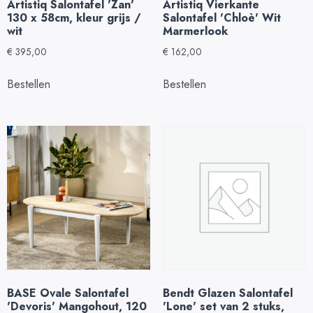
Artistiq Salontafel 'Zan'
Artistiq Vierkante
130 x 58cm, kleur grijs /
Salontafel 'Chloè' Wit
wit
Marmerlook
€
395,00
€
162,00
Bestellen
Bestellen
BASE Ovale Salontafel
Bendt Glazen Salontafel
'Devoris' Mangohout, 120
'Lone' set van 2 stuks,