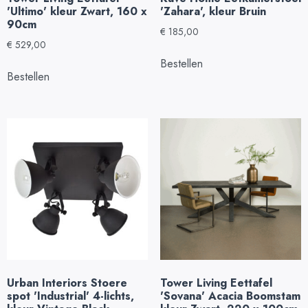
'Ultimo' kleur Zwart, 160 x
'Zahara', kleur Bruin
90cm
€
185,00
€
529,00
Bestellen
Bestellen
Urban Interiors Stoere
Tower Living Eettafel
spot 'Industrial' 4-lichts,
'Sovana' Acacia Boomstam