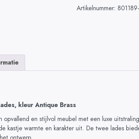
Artikelnummer:
801189
ormatie
des, kleur Antique Brass
pvallend en stijlvol meubel met een luxe uitstraling
onde kastje warmte en karakter uit. De twee lades bie
 het ontwerp.