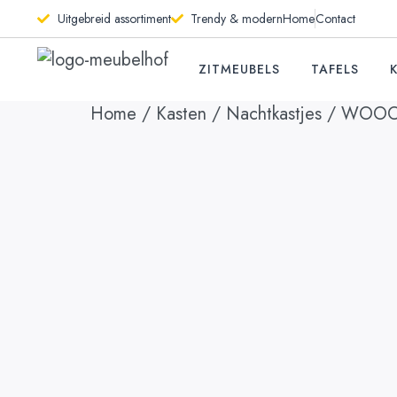
Uitgebreid assortiment
Trendy & modern
Home
Contact
ZITMEUBELS
TAFELS
Home
/
Kasten
/
Nachtkastjes
/ WOOOD N