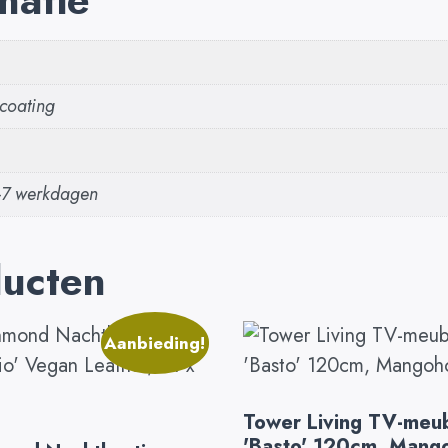
 coating
4-7 werkdagen
ducten
Aanbieding!
Tower Living TV-meu
'Basto' 120cm, Mang