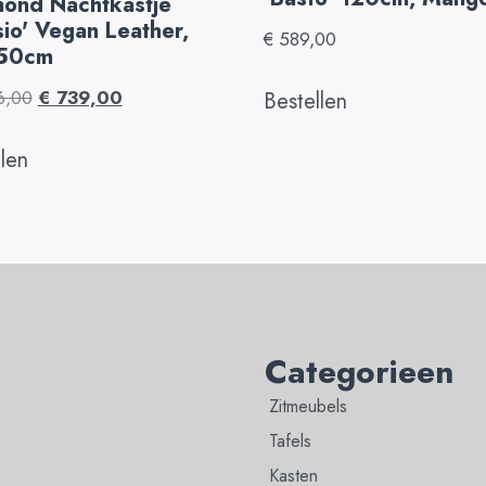
mond Nachtkastje
sio' Vegan Leather,
€
589,00
 50cm
6,00
€
739,00
Bestellen
llen
Categorieen
Zitmeubels
Tafels
Kasten