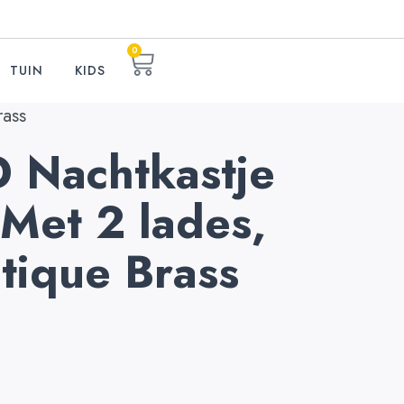
0
TUIN
KIDS
rass
Nachtkastje
 Met 2 lades,
tique Brass