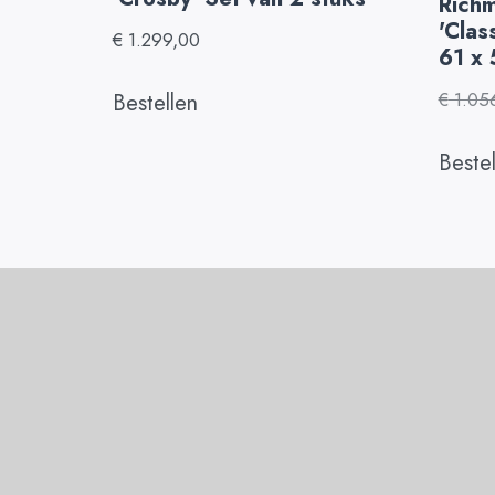
Rich
'Clas
€
1.299,00
61 x
€
1.05
Bestellen
Beste