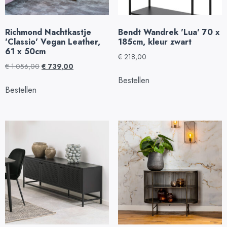
Richmond Nachtkastje
Bendt Wandrek 'Lua' 70 x
'Classio' Vegan Leather,
185cm, kleur zwart
61 x 50cm
€
218,00
€
1.056,00
€
739,00
Bestellen
Bestellen