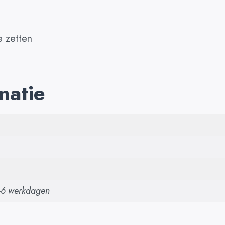
e zetten
matie
3-6 werkdagen