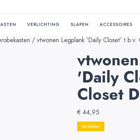
KASTEN
VERLICHTING
SLAPEN
ACCESSOIRES
erobekasten
/ vtwonen Legplank 'Daily Closet' t.b.v.
vtwonen
'Daily Cl
Closet 
€
44,95
Bestellen