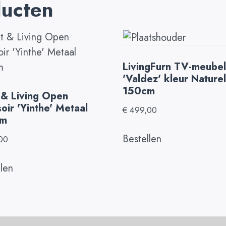
ducten
LivingFurn TV-meube
'Valdez' kleur Naturel
150cm
 & Living Open
oir 'Yinthe' Metaal
€
499,00
cm
Bestellen
00
llen