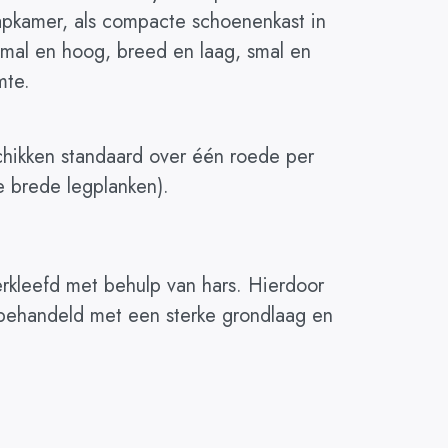
laapkamer, als compacte schoenenkast in
r smal en hoog, breed en laag, smal en
mte.
chikken standaard over één roede per
e brede legplanken).
rkleefd met behulp van hars. Hierdoor
d behandeld met een sterke grondlaag en