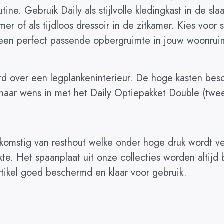
ine. Gebruik Daily als stijlvolle kledingkast in de s
amer of als tijdloos dressoir in de zitkamer. Kies voo
 een perfect passende opbergruimte in jouw woonrui
rd over een legplankeninterieur. De hoge kasten bes
 naar wens in met het Daily Optiepakket Double (twe
komstig van resthout welke onder hoge druk wordt ve
kte. Het spaanplaat uit onze collecties worden altij
artikel goed beschermd en klaar voor gebruik.