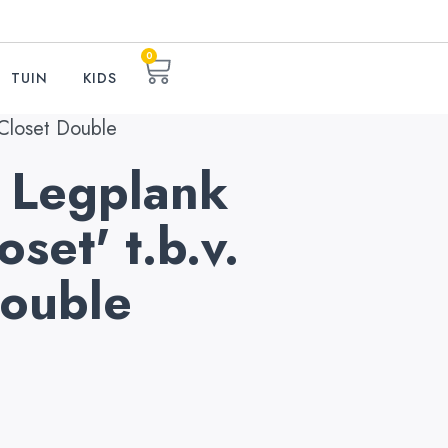
0
TUIN
KIDS
 Closet Double
 Legplank
oset' t.b.v.
Double