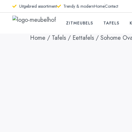
Uitgebreid assortiment
Trendy & modern
Home
Contact
ZITMEUBELS
TAFELS
Home
/
Tafels
/
Eettafels
/ Sohome Oval