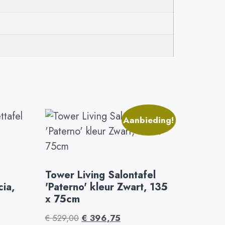
Aanbieding!
Tower Living Salontafel
cia,
'Paterno' kleur Zwart, 135
x 75cm
€
529,00
€
396,75