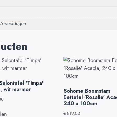
2-5 werkdagen
ducten
Salontafel 'Timpa'
, wit marmer
Sohome Boomstam
Eettafel 'Rosalie' Aca
00
240 x 100cm
€
819,00
llen