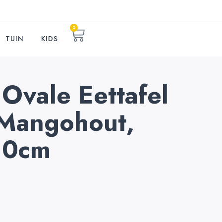
0
TUIN
KIDS
Ovale Eettafel
 Mangohout,
10cm