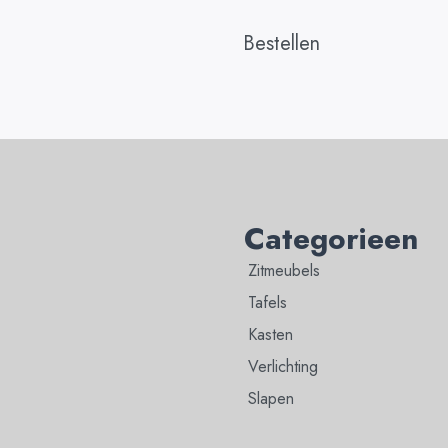
Bestellen
Categorieen
Zitmeubels
Tafels
Kasten
Verlichting
Slapen