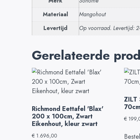
Merk
Sohome
Materiaal
Mangohout
Levertijd
Op voorraad. Levertijd: 
Gerelateerde pro
ZILT 
70cm
Richmond Eettafel 'Blax'
200 x 100cm, Zwart
€
199,
Eikenhout, kleur zwart
€
1.696,00
Beste