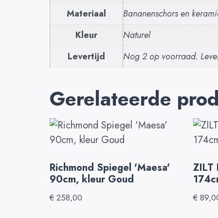
Materiaal
Bananenschors en kerami
Kleur
Naturel
Levertijd
Nog 2 op voorraad. Lever
Gerelateerde pro
Richmond Spiegel 'Maesa'
ZILT 
90cm, kleur Goud
174c
€
258,00
€
89,0