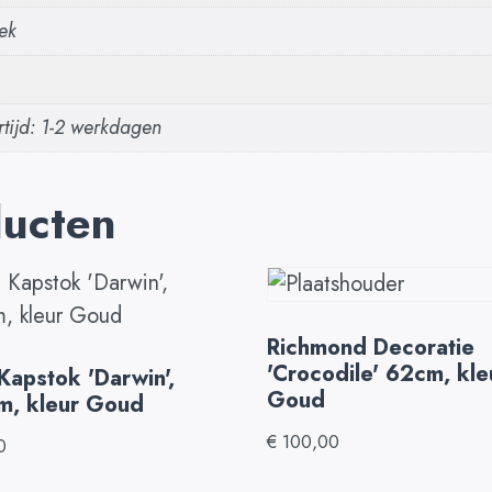
ek
tijd: 1-2 werkdagen
ducten
Richmond Decoratie
'Crocodile' 62cm, kle
Kapstok 'Darwin',
Goud
m, kleur Goud
€
100,00
0