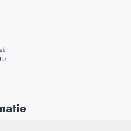
ek
ter
matie