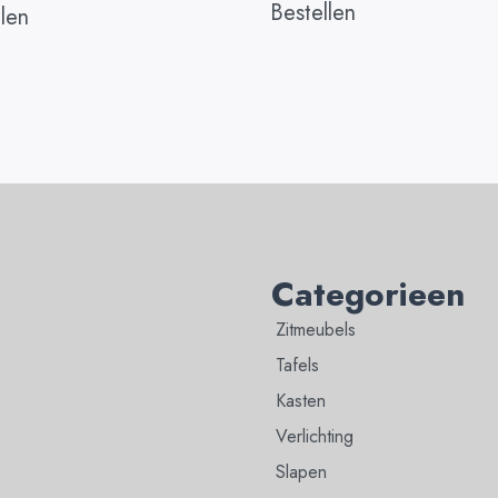
Bestellen
llen
Categorieen
Zitmeubels
Tafels
Kasten
Verlichting
Slapen