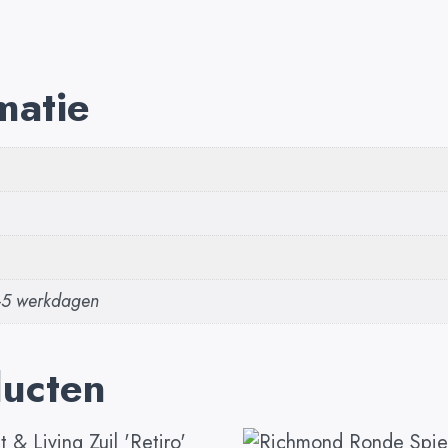
matie
2-5 werkdagen
ducten