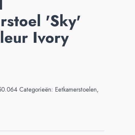
1
stoel 'Sky'
leur Ivory
50.064
Categorieën:
Eetkamerstoelen
,