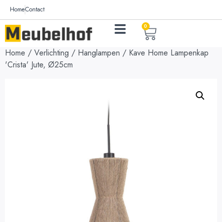
Home
Contact
0
Home
/
Verlichting
/
Hanglampen
/ Kave Home Lampenkap
'Crista' Jute, Ø25cm