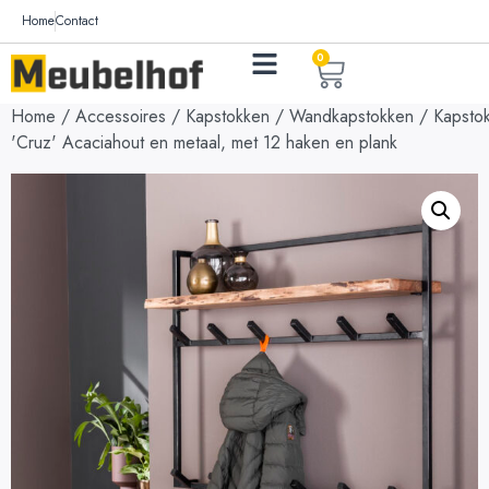
Home
Contact
0
Home
/
Accessoires
/
Kapstokken
/
Wandkapstokken
/ Kapsto
'Cruz' Acaciahout en metaal, met 12 haken en plank