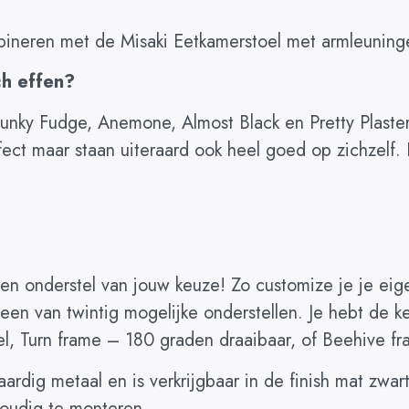
bineren met de Misaki Eetkamerstoel met armleuning
ch effen?
 Funky Fudge, Anemone, Almost Black en Pretty Plaster
fect maar staan uiteraard ook heel goed op zichzelf.
n onderstel van jouw keuze! Zo customize je je eigen
een van twintig mogelijke onderstellen. Je hebt de k
spel, Turn frame – 180 graden draaibaar, of Beehive 
aardig metaal en is verkrijgbaar in de finish mat zwa
voudig te monteren.