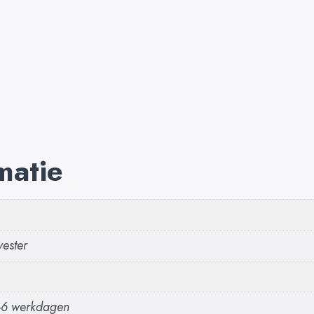
matie
yester
3-6 werkdagen