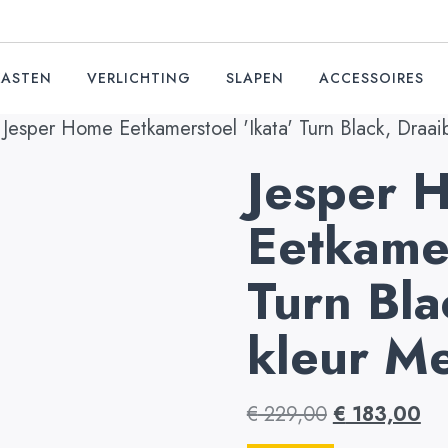
KASTEN
VERLICHTING
SLAPEN
ACCESSOIRES
Jesper Home Eetkamerstoel 'Ikata' Turn Black, Draai
Jesper 
Eetkamer
Turn Bla
kleur M
€
229,00
€
183,00