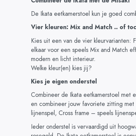
Combineer de Ikata met de Misaki
De Ikata eetkamerstoel kun je goed com
Vier kleuren: Mix and Match .. of to
Kies uit een van de vier kleurvarianten:
elkaar voor een speels Mix and Match ef
modern en licht interieur.
Welke kleur(en) kies jij?
Kies je eigen onderstel
Combineer de Ikata eetkamerstoel met ee
en combineer jouw favoriete zitting met 
lijnenspel, Cross frame – speels lijnen
Ieder onderstel is vervaardigd uit hoogw
rosegold. De Ikata eetkamerstoel is een