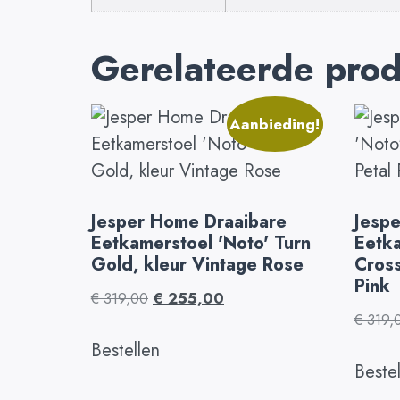
Gerelateerde pro
Aanbieding!
Jesper Home Draaibare
Jesp
Eetkamerstoel 'Noto' Turn
Eetka
Gold, kleur Vintage Rose
Cross
Pink
€
319,00
€
255,00
€
319,
Bestellen
Beste