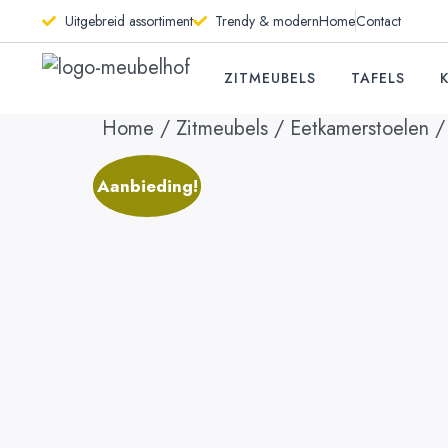
Uitgebreid assortiment
Trendy & modern
Home
Contact
ZITMEUBELS
TAFELS
Home
/
Zitmeubels
/
Eetkamerstoelen
/ 
Aanbieding!