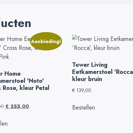
ducten
Aanbieding!
Tower Living
Eetkamerstoel 'Rocca'
er Home
kleur bruin
merstoel 'Noto'
 Rose, kleur Petal
€
139,00
00
€
255,00
Bestellen
llen