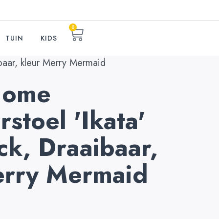
0
TUIN
KIDS
baar, kleur Merry Mermaid
Home
stoel 'Ikata'
ck, Draaibaar,
erry Mermaid