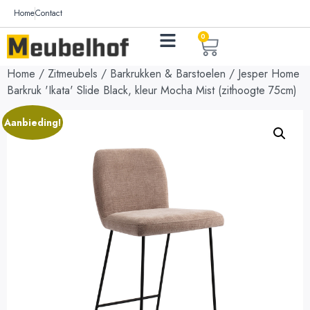
Home
Contact
0
Home
/
Zitmeubels
/
Barkrukken & Barstoelen
/ Jesper Home
Barkruk 'Ikata' Slide Black, kleur Mocha Mist (zithoogte 75cm)
Aanbieding!