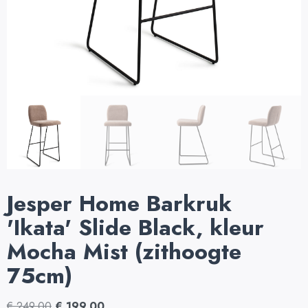
Jesper Home Barkruk
'Ikata' Slide Black, kleur
Mocha Mist (zithoogte
75cm)
€
249,00
€
199,00