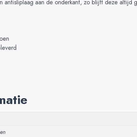
 antisliplaag aan de onderkant, zo blijft deze altijd
toen
leverd
matie
oen