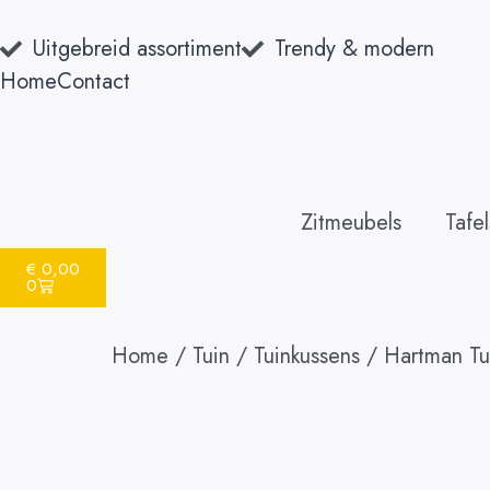
Uitgebreid assortiment
Trendy & modern
Home
Contact
Zitmeubels
Tafel
€
0,00
0
Home
/
Tuin
/
Tuinkussens
/ Hartman Tui