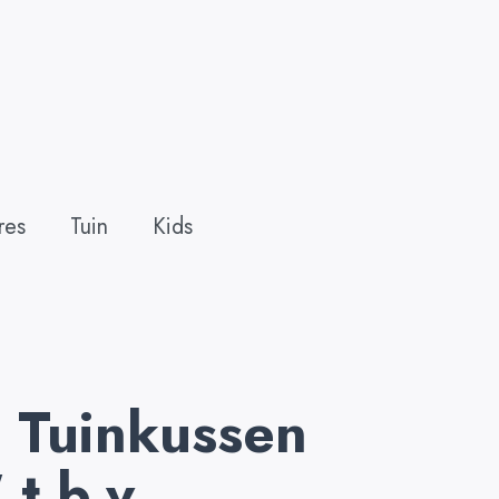
res
Tuin
Kids
 Tuinkussen
t.b.v.