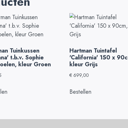
ducten
man Tuinkussen
Hartman Tuintafel
na' t.b.v. Sophie
'California' 150 x 90
toelen, kleur Groen
kleur Grijs
5
€
699,00
llen
Bestellen