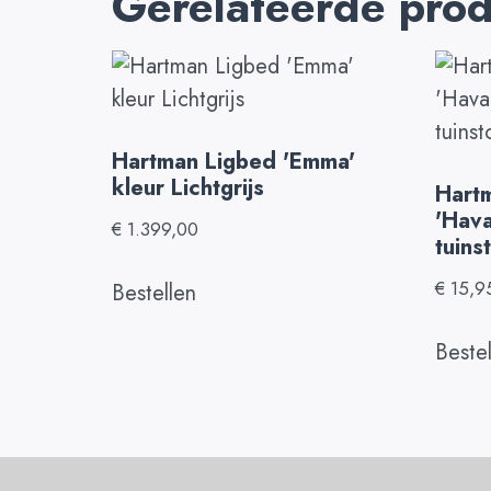
Gerelateerde pro
Hartman Ligbed 'Emma'
kleur Lichtgrijs
Hart
'Hava
€
1.399,00
tuins
€
15,9
Bestellen
Beste