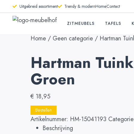
Uitgebreid assortiment
Trendy & modern
Home
Contact
ZITMEUBELS
TAFELS
Home
/
Geen categorie
/ Hartman Tuin
Hartman Tuink
Groen
€
18,95
Bestellen
Artikelnummer:
HM-15041193
Categori
Beschrijving