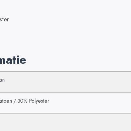
ster
matie
an
toen / 30% Polyester