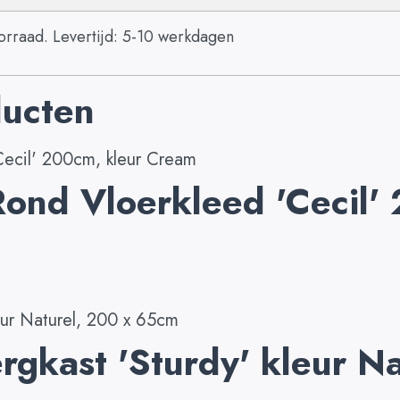
rraad. Levertijd: 5-10 werkdagen
ducten
Rond Vloerkleed 'Cecil'
rgkast 'Sturdy' kleur Na