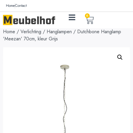
Home
Contact
0
Home
/
Verlichting
/
Hanglampen
/ Dutchbone Hanglamp
'Meezan' 70cm, kleur Grijs