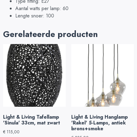
Type fitting: E27
Aantal watts per lamp: 60
Lengte snoer: 100
Gerelateerde producten
Light & Living Tafellamp
Light & Living Hanglamp
'Sinula' 33cm, mat zwart
'Rakel' 5-Lamps, antiek
brons+smoke
€
115,00