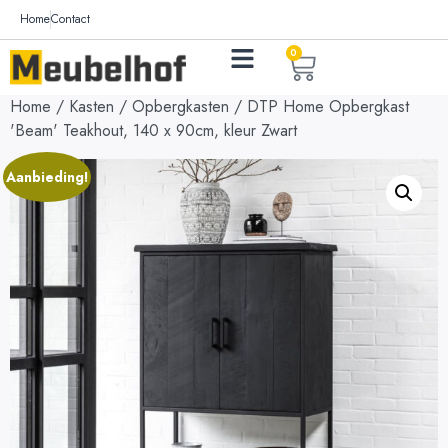
Home
Contact
0
Home
/
Kasten
/
Opbergkasten
/ DTP Home Opbergkast
'Beam' Teakhout, 140 x 90cm, kleur Zwart
Aanbieding!