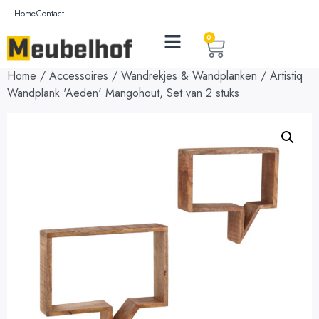
Home
Contact
0
Home
/
Accessoires
/
Wandrekjes & Wandplanken
/ Artistiq
Wandplank 'Aeden' Mangohout, Set van 2 stuks