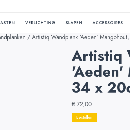
KASTEN
VERLICHTING
SLAPEN
ACCESSOIRES
ndplanken
/ Artistiq Wandplank 'Aeden' Mangohout
Artisti
'Aeden'
34 x 20
€
72,00
Bestellen