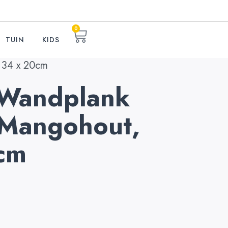
0
TUIN
KIDS
, 34 x 20cm
q Wandplank
 Mangohout,
cm