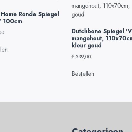
 Home Ronde Spiegel
m' 100cm
Dutchbone Spiegel 'V
00
mangohout, 110x70c
kleur goud
llen
€
339,00
Bestellen
Categorieen