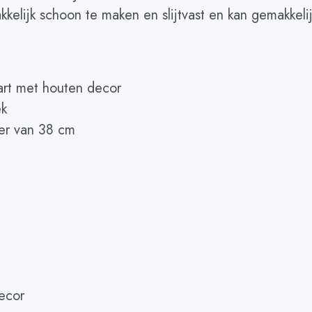
akkelijk schoon te maken en slijtvast en kan gemakk
art met houten decor
ek
er van 38 cm
decor