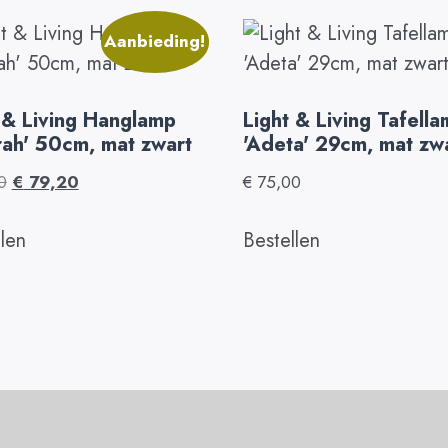
Aanbieding!
 & Living Hanglamp
Light & Living Tafell
ah' 50cm, mat zwart
'Adeta' 29cm, mat zw
0
€
79,20
€
75,00
llen
Bestellen