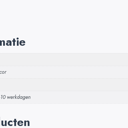
matie
cor
5-10 werkdagen
ducten