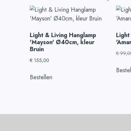
Light & Living Hanglamp
Light
'Mayson' Ø40cm, kleur
'Amar
Bruin
€
99,0
€
155,00
Beste
Bestellen