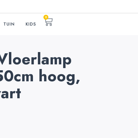
0
TUIN
KIDS
 Vloerlamp
150cm hoog,
art