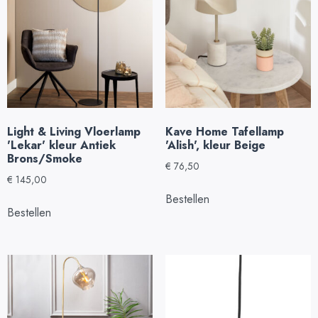
Light & Living Vloerlamp
Kave Home Tafellamp
'Lekar' kleur Antiek
'Alish', kleur Beige
Brons/Smoke
€
76,50
€
145,00
Bestellen
Bestellen